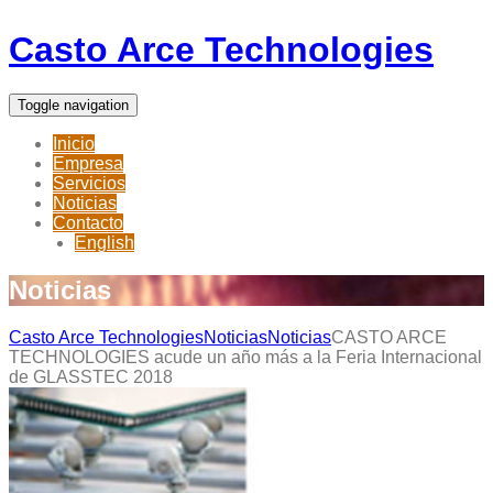
Casto Arce Technologies
Toggle navigation
Inicio
Empresa
Servicios
Noticias
Contacto
English
Noticias
Casto Arce Technologies
Noticias
Noticias
CASTO ARCE
TECHNOLOGIES acude un año más a la Feria Internacional
de GLASSTEC 2018