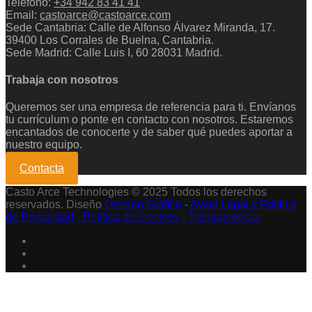
Teléfono:
+34 942 83 41 41
Email:
castoarce@castoarce.com
Sede Cantabria: Calle de Alfonso Álvarez Miranda, 17.
39400 Los Corrales de Buelna, Cantabria.
Sede Madrid: Calle Luis I, 60 28031 Madrid.
Trabaja con nosotros
Queremos ser una empresa de referencia para ti. Envíanos
tu currículum o ponte en contacto con nosotros. Estaremos
encantados de conocerte y de saber qué puedes aportar a
nuestro equipo.
Contacta
Casto Arce Technologies
© 2025 Todos los derechos
reservados. Diseño
Océano Gráfico
-
Aviso Legal y Política
de Privacidad
- Política de Cookies
- Transparencia